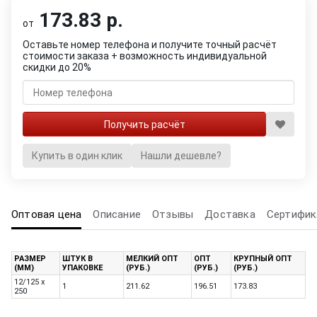
173.83 р.
от
Оставьте номер телефона и получите точный расчёт
стоимости заказа + возможность индивидуальной
скидки до 20%
Купить в один клик
Нашли дешевле?
Оптовая цена
Описание
Отзывы
Доставка
Сертифик
РАЗМЕР
ШТУК В
МЕЛКИЙ ОПТ
ОПТ
КРУПНЫЙ ОПТ
(ММ)
УПАКОВКЕ
(РУБ.)
(РУБ.)
(РУБ.)
12/125 x
1
211.62
196.51
173.83
250