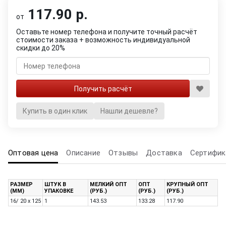
117.90 р.
от
Оставьте номер телефона и получите точный расчёт
стоимости заказа + возможность индивидуальной
скидки до 20%
Купить в один клик
Нашли дешевле?
Оптовая цена
Описание
Отзывы
Доставка
Сертифик
РАЗМЕР
ШТУК В
МЕЛКИЙ ОПТ
ОПТ
КРУПНЫЙ ОПТ
(ММ)
УПАКОВКЕ
(РУБ.)
(РУБ.)
(РУБ.)
16/ 20 x 125
1
143.53
133.28
117.90