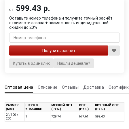
599.43 р.
от
Оставьте номер телефона и получите точный расчёт
стоимости заказа + возможность индивидуальной
скидки до 20%
Купить в один клик
Нашли дешевле?
Оптовая цена
Описание
Отзывы
Доставка
Сертифик
РАЗМЕР
ШТУК В
МЕЛКИЙ ОПТ
ОПТ
КРУПНЫЙ ОПТ
(ММ)
УПАКОВКЕ
(РУБ.)
(РУБ.)
(РУБ.)
24/100 x
1
729.74
677.61
599.43
260