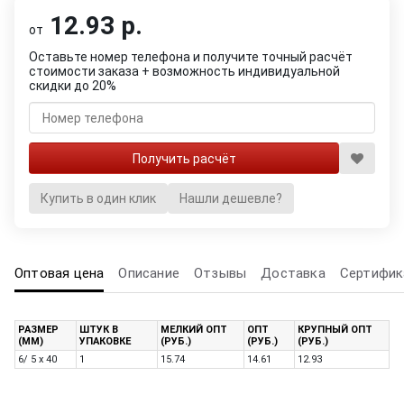
12.93 р.
от
Оставьте номер телефона и получите точный расчёт
стоимости заказа + возможность индивидуальной
скидки до 20%
Купить в один клик
Нашли дешевле?
Оптовая цена
Описание
Отзывы
Доставка
Сертифик
РАЗМЕР
ШТУК В
МЕЛКИЙ ОПТ
ОПТ
КРУПНЫЙ ОПТ
(ММ)
УПАКОВКЕ
(РУБ.)
(РУБ.)
(РУБ.)
6/ 5 x 40
1
15.74
14.61
12.93