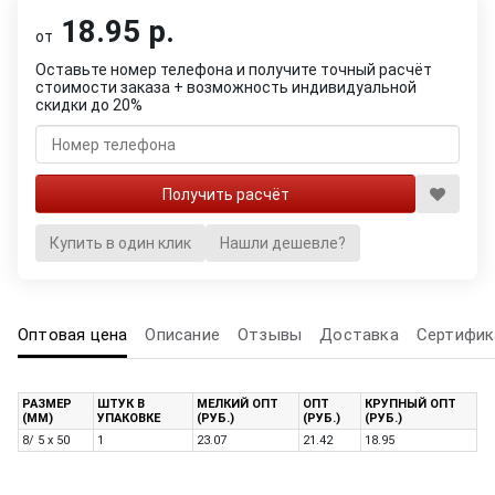
18.95 р.
от
Оставьте номер телефона и получите точный расчёт
стоимости заказа + возможность индивидуальной
скидки до 20%
Купить в один клик
Нашли дешевле?
Оптовая цена
Описание
Отзывы
Доставка
Сертифик
РАЗМЕР
ШТУК В
МЕЛКИЙ ОПТ
ОПТ
КРУПНЫЙ ОПТ
(ММ)
УПАКОВКЕ
(РУБ.)
(РУБ.)
(РУБ.)
8/ 5 x 50
1
23.07
21.42
18.95