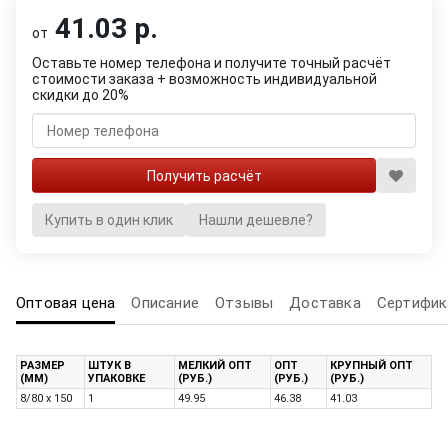
41.03 р.
от
Оставьте номер телефона и получите точный расчёт
стоимости заказа + возможность индивидуальной
скидки до 20%
Купить в один клик
Нашли дешевле?
Оптовая цена
Описание
Отзывы
Доставка
Сертифик
РАЗМЕР
ШТУК В
МЕЛКИЙ ОПТ
ОПТ
КРУПНЫЙ ОПТ
(ММ)
УПАКОВКЕ
(РУБ.)
(РУБ.)
(РУБ.)
8/80 x 150
1
49.95
46.38
41.03