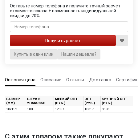
Оставьте номер телефона и получите точный расчёт
стоимости заказа + возможность индивидуальной
скидки до 20%
Купить в один клик
Нашли дешевле?
Оптовая цена
Описание
Отзывы
Доставка
Сертифик
РАЗМЕР
ШТУК В
МЕЛКИЙ ОПТ
ОПТ
КРУПНЫЙ ОПТ
(ММ)
УПАКОВКЕ
(РУБ.)
(РУБ.)
(РУБ.)
10х152
100
12897
10317
8598
С этим товаром также покупают