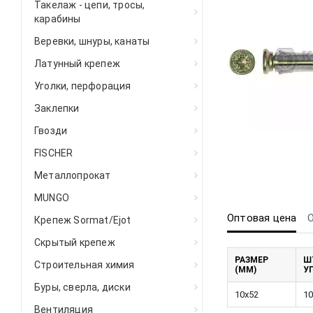
Такелаж - цепи, тросы,
карабины
Веревки, шнуры, канаты
Латунный крепеж
Уголки, перфорация
Заклепки
Гвозди
FISCHER
Металлопрокат
MUNGO
Оптовая цена
Крепеж Sormat/Ejot
Скрытый крепеж
РАЗМЕР
Ш
Строительная химия
(ММ)
У
Буры, сверла, диски
10х52
10
Вентиляция