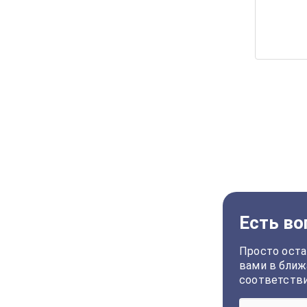
Есть во
Просто оста
вами в ближ
соответств