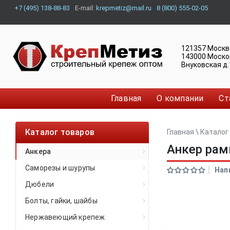
+7 (495) 138-88-83
E-mail:
krepmetiz@mail.ru
8 (800) 555-02-05
121357
Москв
143000
Моско
Внуковская д.
Главная
О компании
Ст
Каталог товаров
Главная
\
Каталог
Анкер рам
Анкера
Саморезы и шурупы
Нап
Дюбели
Болты, гайки, шайбы
Нержавеющий крепеж