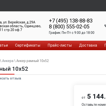
+7 (495) 138-88-83
а
,
ул. Верейская, д.29А
8 (800) 555-02-05
вская область, Одинцово
,
11 стр.20 оф.7
График:
Пн-Пт c 9:00 до 18:00
атьи
Сертификаты
Прайс-листы
Доставка
\
Анкера
\
Анкер рамный 10x52
ный 10x52
исать отзыв
5 144.
от
Оставьте номе