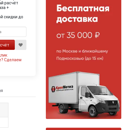
ый расчёт
аза +
й скидки до
клик
е?
Сделаем
ия