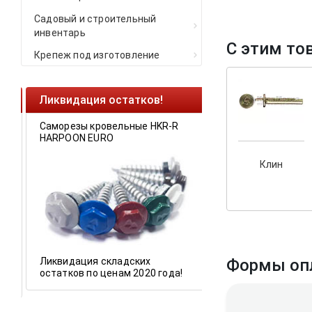
Садовый и строительный
инвентарь
С этим то
Крепеж под изготовление
Ликвидация остатков!
Cкрытый крепеж
Саморезы кровельные HKR-R
Крепление террас 
HARPOON EURO
У нас появился
ск
Клин
крепеж для деревя
и фасадов
.
Формы оп
Ликвидация складских
остатков по ценам 2020 года!