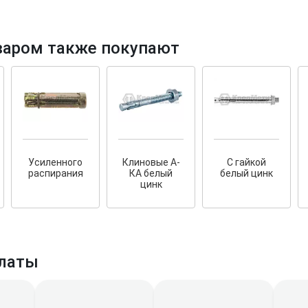
варом также покупают
и фасадов
рытый
Усиленного
Клиновые А-
С гайкой
нных террас
распирания
КА белый
белый цинк
цинк
латы