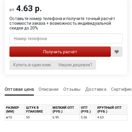
4.63 р.
от
Оставьте номер телефона и получите точный расчёт
стоимости заказа + возможность индивидуальной
скидки до 20%
Купить в один клик
Нашли дешевле?
Оптовая цена
Описание
Отзывы
Доставка
Сертифик
РАЗМЕР
ШТУК В
МЕЛКИЙ ОПТ
ОПТ
КРУПНЫЙ ОПТ
(ММ)
УПАКОВКЕ
(РУБ.)
(РУБ.)
(РУБ.)
м10
50
6.95
5.56
4.63