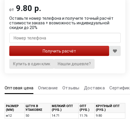
9.80 р.
от
Оставьте номер телефона и получите точный расчёт
стоимости заказа + возможность индивидуальной
скидки до 20%
Купить в один клик
Нашли дешевле?
Оптовая цена
Описание
Отзывы
Доставка
Сертифик
РАЗМЕР
ШТУК В
МЕЛКИЙ ОПТ
ОПТ
КРУПНЫЙ ОПТ
(ММ)
УПАКОВКЕ
(РУБ.)
(РУБ.)
(РУБ.)
м12
50
14.71
11.76
9.80