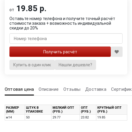
19.85 р.
от
Оставьте номер телефона и получите точный расчёт
стоимости заказа + возможность индивидуальной
скидки до 20%
Купить в один клик
Нашли дешевле?
Оптовая цена
Описание
Отзывы
Доставка
Сертифик
РАЗМЕР
ШТУК В
МЕЛКИЙ ОПТ
ОПТ
КРУПНЫЙ ОПТ
(ММ)
УПАКОВКЕ
(РУБ.)
(РУБ.)
(РУБ.)
м14
50
29.77
23.82
19.85