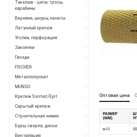
Такелаж - цепи, тросы,
карабины
Веревки, шнуры, канаты
Латунный крепеж
Уголки, перфорация
Заклепки
Гвозди
FISCHER
Металлопрокат
MUNGO
Оптовая цена
Крепеж Sormat/Ejot
Скрытый крепеж
РАЗМЕР
Ш
Строительная химия
(ММ)
У
Буры, сверла, диски
м12
50
Вентиляция