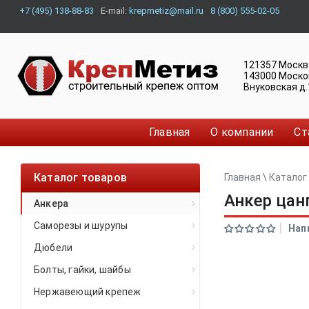
+7 (495) 138-88-83
E-mail:
krepmetiz@mail.ru
8 (800) 555-02-05
121357
Москв
143000
Моско
Внуковская д.
Главная
О компании
Ст
Каталог товаров
Главная
\
Каталог
Анкер цан
Анкера
Саморезы и шурупы
Нап
Дюбели
Болты, гайки, шайбы
Нержавеющий крепеж