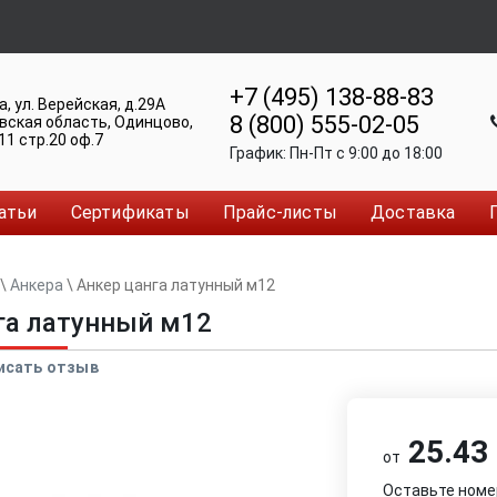
+7 (495) 138-88-83
а
,
ул. Верейская, д.29А
8 (800) 555-02-05
вская область, Одинцово
,
11 стр.20 оф.7
График:
Пн-Пт c 9:00 до 18:00
атьи
Сертификаты
Прайс-листы
Доставка
\
Анкера
\
Анкер цанга латунный м12
га латунный м12
исать отзыв
25.43 
от
Оставьте номе