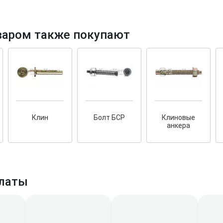
варом также покупают
и фасадов
рытый
Клин
Болт БСР
Клиновые
нных террас
анкера
латы