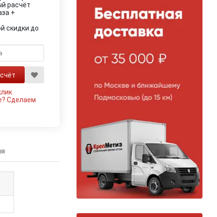
ый расчёт
аза +
й скидки до
клик
е?
Сделаем
ия