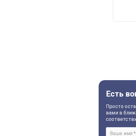
Есть во
Просто оста
вами в ближ
соответств