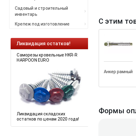
Садовый и строительный
инвентарь
С этим то
Крепеж под изготовление
Ликвидация остатков!
Cкрытый крепеж
Саморезы кровельные HKR-R
Крепление террас 
HARPOON EURO
У нас появился
ск
Анкер рамный
крепеж для деревя
и фасадов
.
Формы оп
Ликвидация складских
остатков по ценам 2020 года!