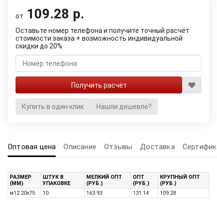
109.28 р.
от
Оставьте номер телефона и получите точный расчёт
стоимости заказа + возможность индивидуальной
скидки до 20%
Купить в один клик
Нашли дешевле?
Оптовая цена
Описание
Отзывы
Доставка
Сертифик
РАЗМЕР
ШТУК В
МЕЛКИЙ ОПТ
ОПТ
КРУПНЫЙ ОПТ
(ММ)
УПАКОВКЕ
(РУБ.)
(РУБ.)
(РУБ.)
м12 20х75
10
163.93
131.14
109.28