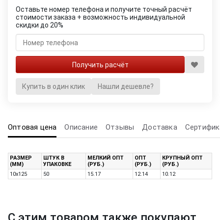
Оставьте номер телефона и получите точный расчёт
стоимости заказа + возможность индивидуальной
скидки до 20%
Купить в один клик
Нашли дешевле?
Оптовая цена
Описание
Отзывы
Доставка
Сертифик
РАЗМЕР
ШТУК В
МЕЛКИЙ ОПТ
ОПТ
КРУПНЫЙ ОПТ
(ММ)
УПАКОВКЕ
(РУБ.)
(РУБ.)
(РУБ.)
10х125
50
15.17
12.14
10.12
С этим товаром также покупают