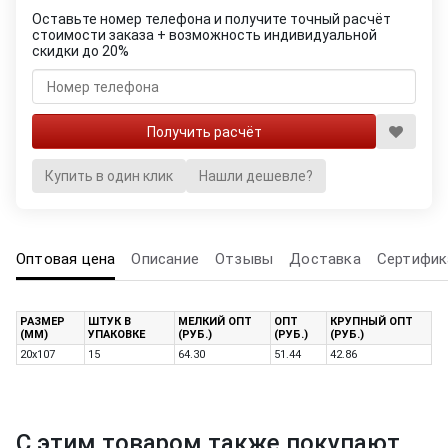
Оставьте номер телефона и получите точный расчёт
стоимости заказа + возможность индивидуальной
скидки до 20%
Купить в один клик
Нашли дешевле?
Оптовая цена
Описание
Отзывы
Доставка
Сертифик
РАЗМЕР
ШТУК В
МЕЛКИЙ ОПТ
ОПТ
КРУПНЫЙ ОПТ
(ММ)
УПАКОВКЕ
(РУБ.)
(РУБ.)
(РУБ.)
20х107
15
64.30
51.44
42.86
С этим товаром также покупают