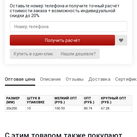
Оставьте номер телефона и получите точный расчёт
стоимости заказа + возможность индивидуальной
скидки до 20%
Купить в один клик
Нашли дешевле?
Оптовая цена
Описание
Отзывы
Доставка
Сертифик
РАЗМЕР
ШТУК В
МЕЛКИЙ ОПТ
ОПТ
КРУПНЫЙ ОПТ
(ММ)
УПАКОВКЕ
(РУБ.)
(РУБ.)
(РУБ.)
20х200
10
100.93
80.74
67.28
С этим товаром также покупают