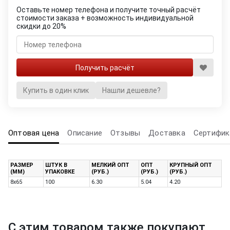
Оставьте номер телефона и получите точный расчёт
стоимости заказа + возможность индивидуальной
скидки до 20%
Купить в один клик
Нашли дешевле?
Оптовая цена
Описание
Отзывы
Доставка
Сертифик
РАЗМЕР
ШТУК В
МЕЛКИЙ ОПТ
ОПТ
КРУПНЫЙ ОПТ
(ММ)
УПАКОВКЕ
(РУБ.)
(РУБ.)
(РУБ.)
8х65
100
6.30
5.04
4.20
С этим товаром также покупают