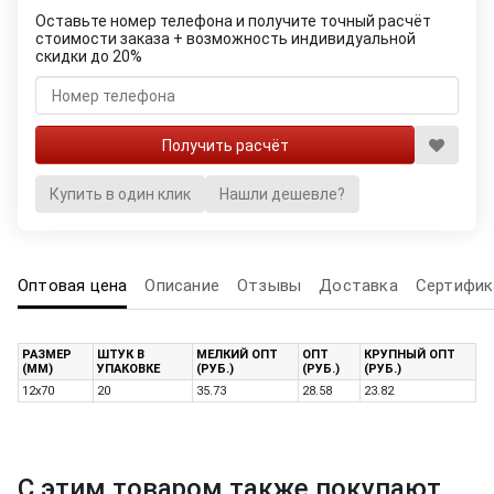
Оставьте номер телефона и получите точный расчёт
стоимости заказа + возможность индивидуальной
скидки до 20%
Купить в один клик
Нашли дешевле?
Оптовая цена
Описание
Отзывы
Доставка
Сертифик
РАЗМЕР
ШТУК В
МЕЛКИЙ ОПТ
ОПТ
КРУПНЫЙ ОПТ
(ММ)
УПАКОВКЕ
(РУБ.)
(РУБ.)
(РУБ.)
12х70
20
35.73
28.58
23.82
С этим товаром также покупают