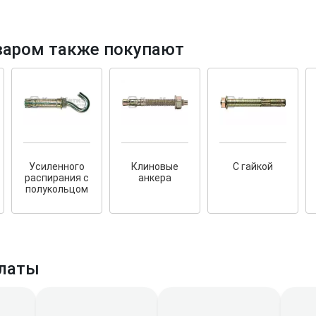
варом также покупают
тков!
Cкрытый крепеж
ные HKR-R
Крепление террас и фасадов
У нас появился
скрытый
Усиленного
Клиновые
С гайкой
крепеж для деревянных террас
ских
распирания с
анкера
и фасадов
.
2020 года!
полукольцом
латы