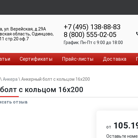
+7 (495) 138-88-83
а
,
ул. Верейская, д.29А
8 (800) 555-02-05
вская область, Одинцово
,
11 стр.20 оф.7
График:
Пн-Пт c 9:00 до 18:00
атьи
Сертификаты
Прайс-листы
Доставка
\
Анкера
\
Анкерный болт с кольцом 16x200
болт с кольцом 16x200
исать отзыв
105.19
от
Оставьте номе