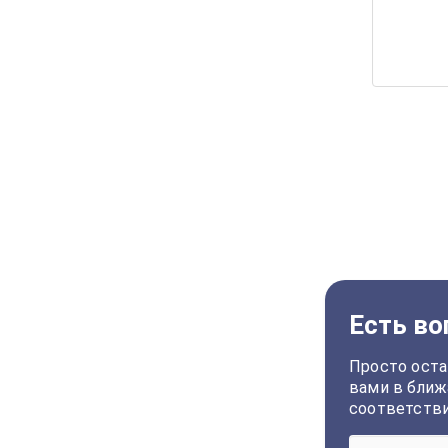
Есть во
Просто оста
вами в ближ
соответств