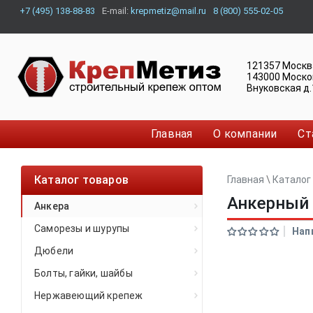
+7 (495) 138-88-83
E-mail:
krepmetiz@mail.ru
8 (800) 555-02-05
121357
Москв
143000
Моско
Внуковская д.
Главная
О компании
Ст
Каталог товаров
Главная
\
Каталог
Анкерный 
Анкера
Саморезы и шурупы
Нап
Дюбели
Болты, гайки, шайбы
Нержавеющий крепеж