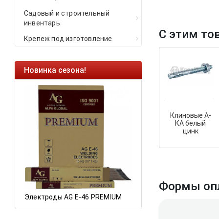
Садовый и строительный
инвентарь
С этим то
Крепеж под изготовление
Новинка сезона!
Ликвидация оста
Саморезы кровель
HARPOON EURO
Клиновые А-
Ликвидация склад
КА белый
остатков по ценам 
цинк
а
Формы оп
Электроды AG E-46 PREMIUM