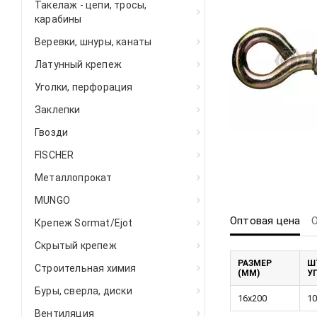
Такелаж - цепи, тросы,
карабины
Веревки, шнуры, канаты
Латунный крепеж
Уголки, перфорация
Заклепки
Гвозди
FISCHER
Металлопрокат
MUNGO
Оптовая цена
Крепеж Sormat/Ejot
Скрытый крепеж
РАЗМЕР
Ш
Строительная химия
(ММ)
У
Буры, сверла, диски
16x200
10
Вентиляция