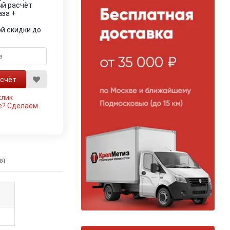
ый расчёт
аза +
й скидки до
клик
е?
Сделаем
ия