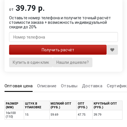
39.79 р.
от
Оставьте номер телефона и получите точный расчёт
стоимости заказа + возможность индивидуальной
скидки до 20%
Купить в один клик
Нашли дешевле?
Оптовая цена
Описание
Отзывы
Доставка
Сертифик
РАЗМЕР
ШТУК В
МЕЛКИЙ ОПТ
ОПТ
КРУПНЫЙ ОПТ
(ММ)
УПАКОВКЕ
(РУБ.)
(РУБ.)
(РУБ.)
16х100
15
59.69
47.75
39.79
(110)