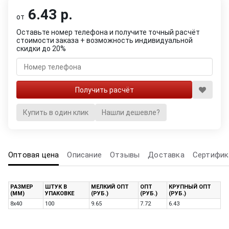
6.43 р.
от
Оставьте номер телефона и получите точный расчёт
стоимости заказа + возможность индивидуальной
скидки до 20%
Купить в один клик
Нашли дешевле?
Оптовая цена
Описание
Отзывы
Доставка
Сертифик
РАЗМЕР
ШТУК В
МЕЛКИЙ ОПТ
ОПТ
КРУПНЫЙ ОПТ
(ММ)
УПАКОВКЕ
(РУБ.)
(РУБ.)
(РУБ.)
8х40
100
9.65
7.72
6.43