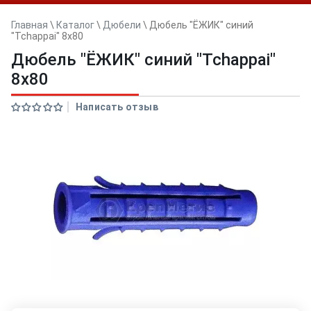
Главная
\
Каталог
\
Дюбели
\
Дюбель "ЁЖИК" синий
"Tchappai" 8х80
Дюбель "ЁЖИК" синий "Tchappai"
8х80
Написать отзыв