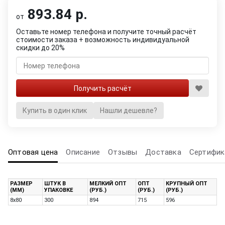
893.84 р.
от
Оставьте номер телефона и получите точный расчёт
стоимости заказа + возможность индивидуальной
скидки до 20%
Купить в один клик
Нашли дешевле?
Оптовая цена
Описание
Отзывы
Доставка
Сертифик
РАЗМЕР
ШТУК В
МЕЛКИЙ ОПТ
ОПТ
КРУПНЫЙ ОПТ
(ММ)
УПАКОВКЕ
(РУБ.)
(РУБ.)
(РУБ.)
8х80
300
894
715
596