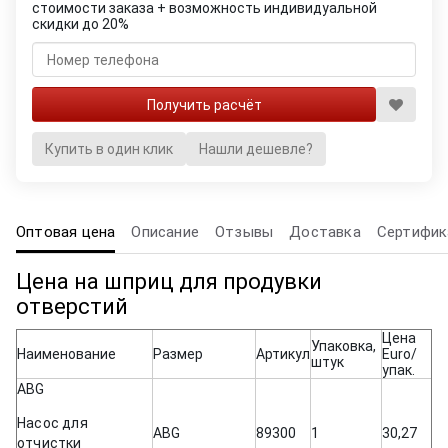
стоимости заказа + возможность индивидуальной
скидки до 20%
Купить в один клик
Нашли дешевле?
Оптовая цена
Описание
Отзывы
Доставка
Сертифик
Цена на шприц для продувки
отверстий
Цена
Упаковка,
Наименование
Размер
Артикул
Euro/
штук
упак.
ABG
Насос для
ABG
89300
1
30,27
отчистки