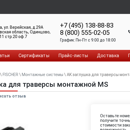
+7 (495) 138-88-83
а
,
ул. Верейская, д.29А
8 (800) 555-02-05
вская область, Одинцово
,
11 стр.20 оф.7
График:
Пн-Пт c 9:00 до 18:00
атьи
Сертификаты
Прайс-листы
Доставка
\
FISCHER
\
Монтажные системы
\
AK заглушка для траверсы мон
ка для траверсы монтажной MS
исать отзыв
Оставьте номе
получите точн
стоимости зак
возможность