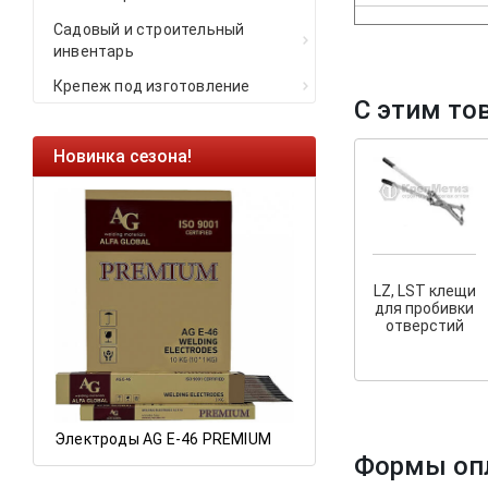
Садовый и строительный
инвентарь
Крепеж под изготовление
С этим то
Новинка сезона!
Ликвидация оста
Саморезы кровель
HARPOON EURO
Ликвидация склад
остатков по ценам 
LZ, LST клещи
для пробивки
отверстий
а
Электроды AG E-46 PREMIUM
Формы оп