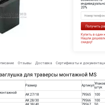
индивидуально
20%
Купить в один 
Нашли дешевл
скидку!
Описание
Отзывы
Доставка
Сертификаты и документац
 заглушка для траверсы монтажной MS
Упаков
Размер
Артикул
штук
 монтажной
AK 27/18
79565
100
AK 28/30
79566
100
AK 38/40
79567
50