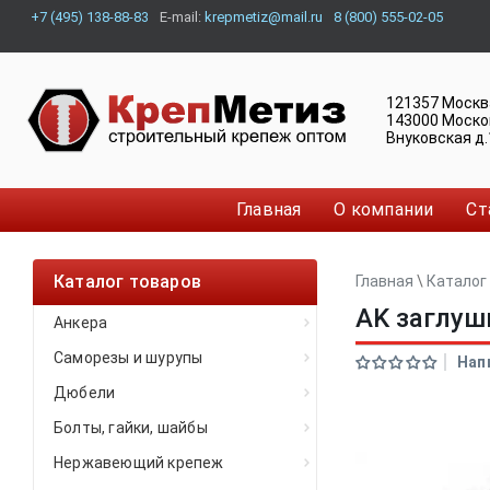
+7 (495) 138-88-83
E-mail:
krepmetiz@mail.ru
8 (800) 555-02-05
121357
Москв
143000
Моско
Внуковская д.
Главная
О компании
Ст
Каталог товаров
Главная
\
Каталог
AK заглуш
Анкера
Саморезы и шурупы
Нап
Дюбели
Болты, гайки, шайбы
Нержавеющий крепеж