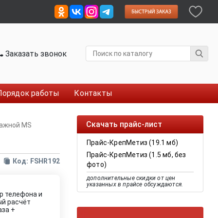
Заказать звонок
Порядок работы
Контакты
Скачать прайс-лист
тажной MS
Прайс-КрепМетиз (19.1 мб)
Прайс-КрепМетиз (1.5 мб, без
Код: FSHR192
фото)
дополнительные скидки от цен
указанных в прайсе обсуждаются.
р телефона и
ый расчёт
аза +