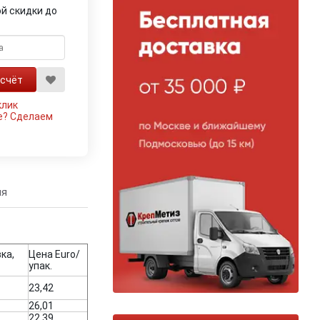
й скидки до
клик
е?
Сделаем
ия
ка,
Цена Euro/
упак.
23,42
26,01
22,39