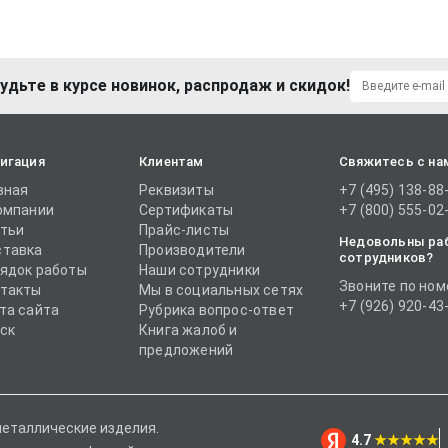
удьте в курсе новинок, распродаж и скидок!
игация
Клиентам
Свяжитесь с на
вная
Реквизиты
+7 (495) 138-88
омпании
Сертификаты
+7 (800) 555-02
тьи
Прайс-листы
Недовольны ра
тавка
Производители
сотрудников?
ядок работы
Наши сотрудники
Звоните по ном
такты
Мы в социальных сетях
+7 (926) 920-43
та сайта
Рубрика вопрос-ответ
ск
Книга жалоб и
предложений
металлические изделия.
4.7
★★★★★