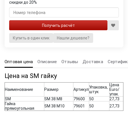
скидки до 20%
Купить в один клик
Нашли дешевле?
Оптовая цена
Описание
Отзывы
Доставка
Сертифик
Цена на SM гайку
Цена
Упаковка,
Наименование
Размер
Артикул
Euro/
штук
упак.
SM
SM 38 M8
79600
50
27,73
Гайка
SM 38 M10
79601
50
27,73
прямоугольная