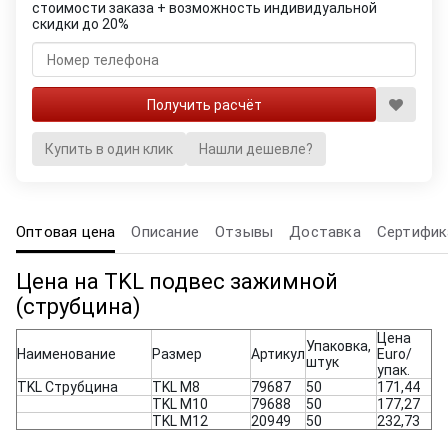
стоимости заказа + возможность индивидуальной
скидки до 20%
Купить в один клик
Нашли дешевле?
Оптовая цена
Описание
Отзывы
Доставка
Сертифик
Цена на TKL подвес зажимной
(струбцина)
Цена
Упаковка,
Наименование
Размер
Артикул
Euro/
штук
упак.
TKL Струбцина
TKL M8
79687
50
171,44
TKL M10
79688
50
177,27
TKL M12
20949
50
232,73