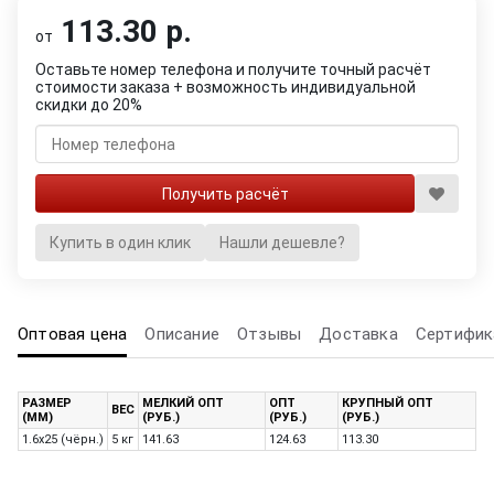
113.30 р.
от
Оставьте номер телефона и получите точный расчёт
стоимости заказа + возможность индивидуальной
скидки до 20%
Купить в один клик
Нашли дешевле?
Оптовая цена
Описание
Отзывы
Доставка
Сертифик
РАЗМЕР
МЕЛКИЙ ОПТ
ОПТ
КРУПНЫЙ ОПТ
ВЕС
(ММ)
(РУБ.)
(РУБ.)
(РУБ.)
1.6х25 (чёрн.)
5 кг
141.63
124.63
113.30