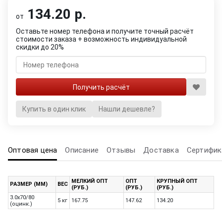
134.20 р.
от
Оставьте номер телефона и получите точный расчёт
стоимости заказа + возможность индивидуальной
скидки до 20%
Купить в один клик
Нашли дешевле?
Оптовая цена
Описание
Отзывы
Доставка
Сертифик
МЕЛКИЙ ОПТ
ОПТ
КРУПНЫЙ ОПТ
РАЗМЕР (ММ)
ВЕС
(РУБ.)
(РУБ.)
(РУБ.)
3.0х70/80
5 кг
167.75
147.62
134.20
(оцинк.)