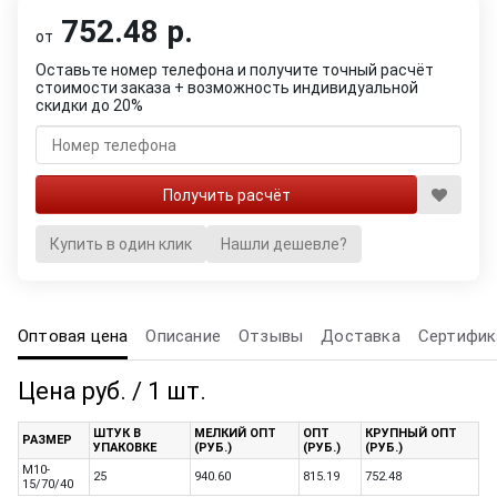
752.48 р.
от
Оставьте номер телефона и получите точный расчёт
стоимости заказа + возможность индивидуальной
скидки до 20%
Купить в один клик
Нашли дешевле?
Оптовая цена
Описание
Отзывы
Доставка
Сертифик
Цена руб. / 1 шт.
ШТУК В
МЕЛКИЙ ОПТ
ОПТ
КРУПНЫЙ ОПТ
РАЗМЕР
УПАКОВКЕ
(РУБ.)
(РУБ.)
(РУБ.)
M10-
25
940.60
815.19
752.48
15/70/40