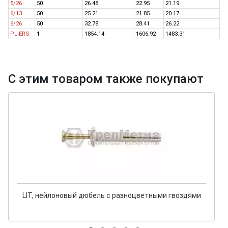
5/26
50
26.48
22.95
21.19
6/13
50
25.21
21.85
20.17
6/26
50
32.78
28.41
26.22
PLIERS
1
1854.14
1606.92
1483.31
С этим товаром также покупают
LIT, нейлоновый дюбель с разноцветными гвоздями