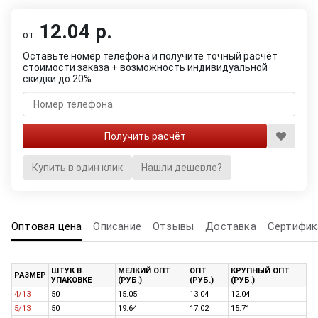
12.04 р.
от
Оставьте номер телефона и получите точный расчёт
стоимости заказа + возможность индивидуальной
скидки до 20%
Купить в один клик
Нашли дешевле?
Оптовая цена
Описание
Отзывы
Доставка
Сертифик
ШТУК В
МЕЛКИЙ ОПТ
ОПТ
КРУПНЫЙ ОПТ
РАЗМЕР
УПАКОВКЕ
(РУБ.)
(РУБ.)
(РУБ.)
4/13
50
15.05
13.04
12.04
5/13
50
19.64
17.02
15.71