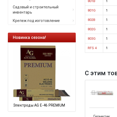
801B
1
Садовый и строительный
801G
1
инвентарь
802B
1
Крепеж под изготовление
802G
1
Новинка сезона!
Ликвидация остатков
803G
1
Саморезы кровельные H
RFS 4
1
HARPOON EURO
Ликвидация складских
остатков по ценам 2020 
С этим то
Электроды AG E-46 PREMIUM
Герметик