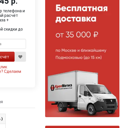
45 р.
р телефона и
ый расчёт
аза +
й скидки до
клик
е?
Сделаем
ия
.)