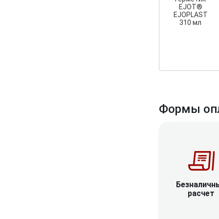
EJOT®
EJOPLAST
310 мл
Формы оп
Безналичн
расчет