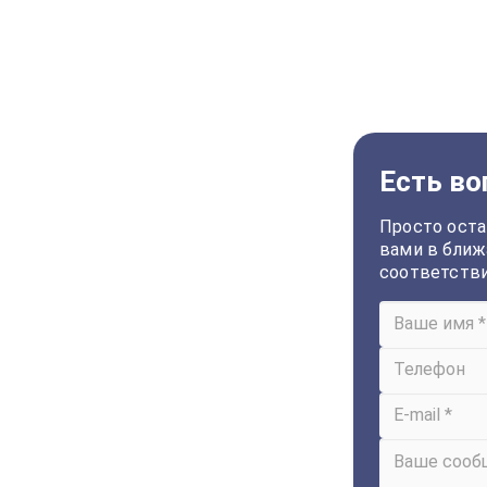
Есть во
Просто оста
вами в ближ
соответств