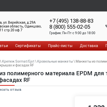
+7 (495) 138-88-83
а
,
ул. Верейская, д.29А
8 (800) 555-02-05
вская область, Одинцово
,
11 стр.20 оф.7
График:
Пн-Пт c 9:00 до 18:00
атьи
Сертификаты
Прайс-листы
Доставка
\
Крепеж Sormat/Ejot
\
Кровельные манжеты
\
Манжеты из полим
 крышах и фасадах RF
з полимерного материала EPDM для т
фасадах RF
исать отзыв