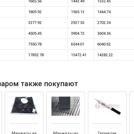
1665.56
1443.49
1332.45
1805.92
1565.13
1444.74
3377.92
2927.53
2702.34
4505.45
3904.72
3604.36
!
Cкрытый крепеж
7550.78
6544.01
6040.62
KR-R
Крепление террас и фасадов
17852.78
15472.41
14282.22
У нас появился
скрытый
крепеж для деревянных террас
и фасадов
.
года!
варом также покупают
Манжеты из
Манжеты из
Герметик