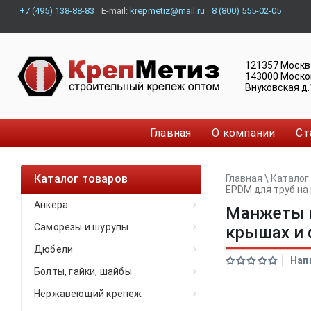
+7 (495) 138-88-83
E-mail:
krepmetiz@mail.ru
8 (800) 555-02-05
121357
Москв
143000
Моско
Внуковская д.
Главная
О компании
Ст
Каталог товаров
Главная
\
Каталог
EPDM для труб на
Анкера
Манжеты и
Саморезы и шурупы
крышах и 
Дюбели
Нап
Болты, гайки, шайбы
Нержавеющий крепеж