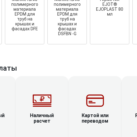
полимерного
полимерного
EJOT®
материала
материала
EJOPLAST 80
EPDM для
EPDM для
мл
труб на
труб на
крышах и
крышах и
фасадах DFE
фасадах
DSFBN -G
латы
Наличный
ый
Картой или
расчет
переводом