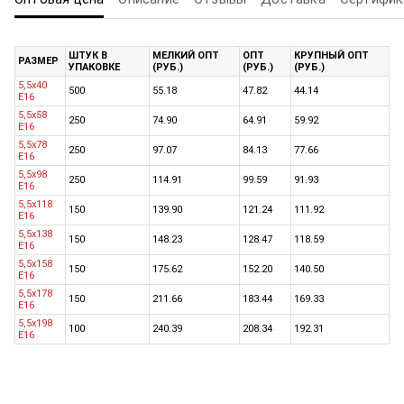
ШТУК В
МЕЛКИЙ ОПТ
ОПТ
КРУПНЫЙ ОПТ
РАЗМЕР
УПАКОВКЕ
(РУБ.)
(РУБ.)
(РУБ.)
5,5x40
500
55.18
47.82
44.14
E16
5,5x58
250
74.90
64.91
59.92
E16
5,5x78
250
97.07
84.13
77.66
E16
5,5x98
250
114.91
99.59
91.93
E16
5,5x118
150
139.90
121.24
111.92
E16
5,5x138
150
148.23
128.47
118.59
E16
5,5x158
150
175.62
152.20
140.50
E16
5,5x178
150
211.66
183.44
169.33
E16
5,5x198
100
240.39
208.34
192.31
E16