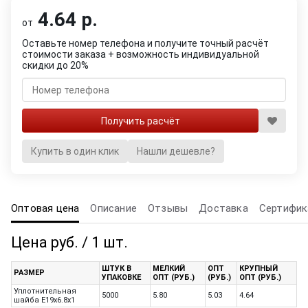
4.64 р.
от
Оставьте номер телефона и получите точный расчёт
стоимости заказа + возможность индивидуальной
скидки до 20%
Купить в один клик
Нашли дешевле?
Оптовая цена
Описание
Отзывы
Доставка
Сертифик
Цена руб. / 1 шт.
ШТУК В
МЕЛКИЙ
ОПТ
КРУПНЫЙ
РАЗМЕР
УПАКОВКЕ
ОПТ (РУБ.)
(РУБ.)
ОПТ (РУБ.)
Уплотнительная
5000
5.80
5.03
4.64
шайба E19x6.8x1