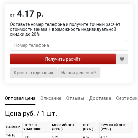
4.17 р.
от
Оставьте номер телефона и получите точный расчёт
стоимости заказа + возможность индивидуальной
скидки до 20%
Купить в один клик
Нашли дешевле?
Оптовая цена
Описание
Отзывы
Доставка
Сертифик
Цена руб. / 1 шт.
ШТУК В
МЕЛКИЙ ОПТ
ОПТ
КРУПНЫЙ ОПТ
РАЗМЕР
УПАКОВКЕ
(РУБ.)
(РУБ.)
(РУБ.)
14/16
500
5.21
4.52
4.17