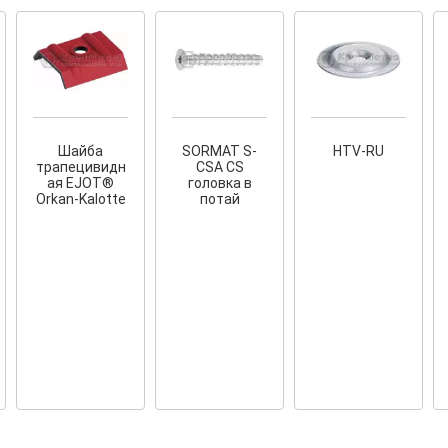
Шайба
SORMAT S-
HTV-RU
трапецивидн
CSA CS
ая EJOT®
головка в
Orkan-Kalotte
потай