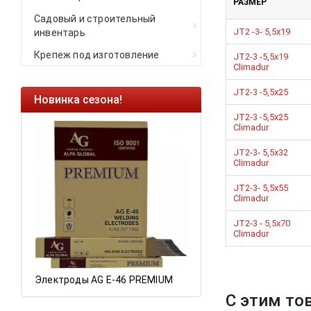
РАЗМЕР
Садовый и строительный
JT2 -3- 5,5x19
инвентарь
Крепеж под изготовление
JT2-3 -5,5x19
Сlimadur
JT2-3 -5,5x25
Новинка сезона!
Ликвидация оста
JT2-3 -5,5x25
Саморезы кровель
Сlimadur
HARPOON EURO
JT2-3- 5,5x32
Сlimadur
Ликвидация склад
остатков по ценам 
JT2-3- 5,5x55
Сlimadur
JT2-3 - 5,5x70
а
Сlimadur
Электроды AG E-46 PREMIUM
С этим то