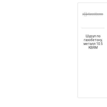
Шуруп по
газобетону,
металл 10.5
KBRM