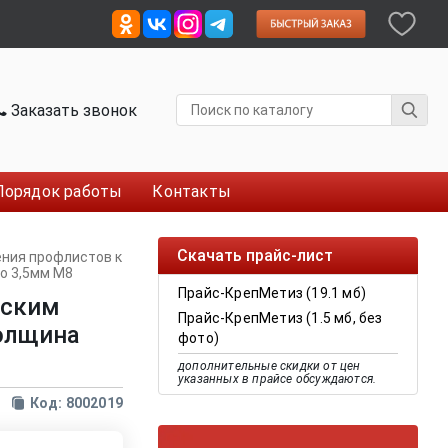
Заказать звонок
Порядок работы
Контакты
Скачать прайс-лист
ения профлистов к
о 3,5мм М8
Прайс-КрепМетиз (19.1 мб)
еским
Прайс-КрепМетиз (1.5 мб, без
толщина
фото)
дополнительные скидки от цен
указанных в прайсе обсуждаются.
Код: 8002019