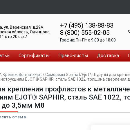
+7 (495) 138-88-83
а
,
ул. Верейская, д.29А
8 (800) 555-02-05
вская область, Одинцово
,
11 стр.20 оф.7
График:
Пн-Пт c 9:00 до 18:00
атьи
Сертификаты
Прайс-листы
Доставка
\
Крепеж Sormat/Ejot
\
Саморезы Sormat/Ejot
\
Шурупы для крепл
нструкциям EJOT® SAPHIR, сталь SAE 1022, толщина сверления д
я крепления профлистов к металлич
иям EJOT® SAPHIR, сталь SAE 1022, 
 до 3,5мм М8
исать отзыв