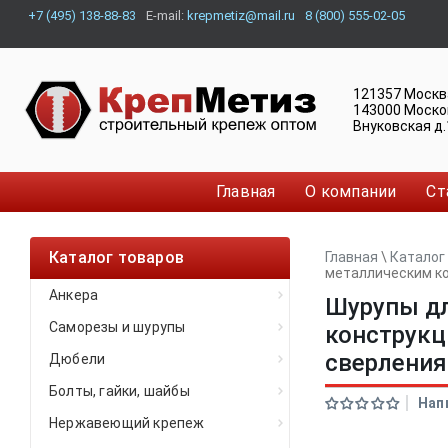
+7 (495) 138-88-83
E-mail:
krepmetiz@mail.ru
8 (800) 555-02-05
121357
Москв
143000
Моско
Внуковская д.
Главная
О компании
Ст
Каталог товаров
Главная
\
Каталог
металлическим ко
Анкера
Шурупы дл
Саморезы и шурупы
конструкц
сверления
Дюбели
Болты, гайки, шайбы
Нап
Нержавеющий крепеж