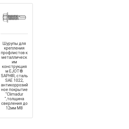
Шурупы для
крепления
профлистов к
металлическ
им
конструкция
м EJOT®
SAPHIR, сталь
SAE 1022,
антикоррозий
ное покрытие
"Сlimadur
",толщина
сверления до
12мм М8