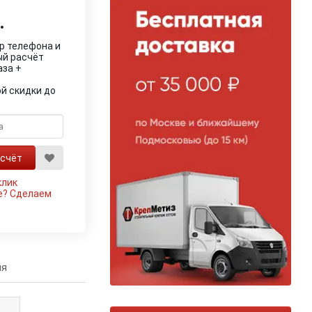
.
р телефона и
ый расчёт
аза +
й скидки до
клик
е?
Сделаем
ия