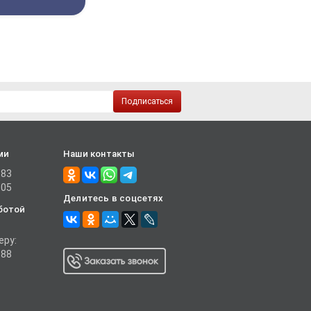
Подписаться
ми
Наши контакты
-83
-05
Делитесь в соцсетях
ботой
еру:
-88