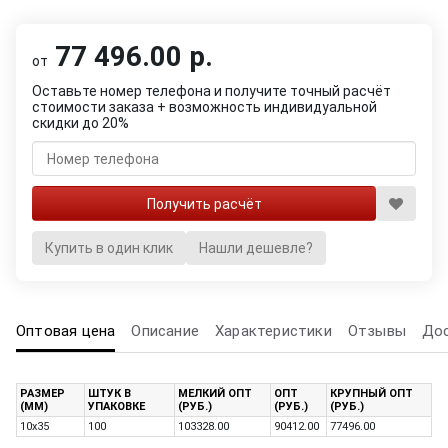
77 496.00 р.
от
Оставьте номер телефона и получите точный расчёт
стоимости заказа + возможность индивидуальной
скидки до 20%
Купить в один клик
Нашли дешевле?
Оптовая цена
Описание
Характеристики
Отзывы
До
РАЗМЕР
ШТУК В
МЕЛКИЙ ОПТ
ОПТ
КРУПНЫЙ ОПТ
(ММ)
УПАКОВКЕ
(РУБ.)
(РУБ.)
(РУБ.)
10х35
100
103328.00
90412.00
77496.00