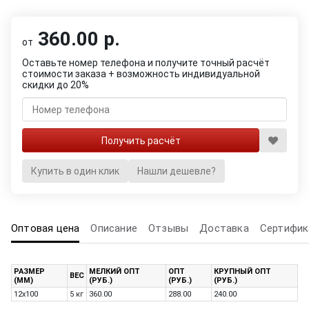
360.00 р.
от
Оставьте номер телефона и получите точный расчёт
стоимости заказа + возможность индивидуальной
скидки до 20%
Купить в один клик
Нашли дешевле?
Оптовая цена
Описание
Отзывы
Доставка
Сертифик
РАЗМЕР
МЕЛКИЙ ОПТ
ОПТ
КРУПНЫЙ ОПТ
ВЕС
(ММ)
(РУБ.)
(РУБ.)
(РУБ.)
12х100
5 кг
360.00
288.00
240.00