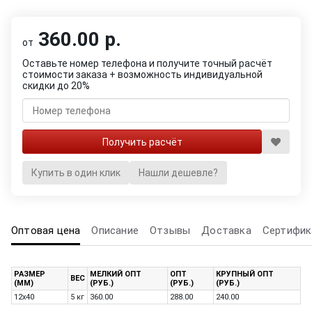
360.00 р.
от
Оставьте номер телефона и получите точный расчёт
стоимости заказа + возможность индивидуальной
скидки до 20%
Купить в один клик
Нашли дешевле?
Оптовая цена
Описание
Отзывы
Доставка
Сертифик
РАЗМЕР
МЕЛКИЙ ОПТ
ОПТ
КРУПНЫЙ ОПТ
ВЕС
(ММ)
(РУБ.)
(РУБ.)
(РУБ.)
12х40
5 кг
360.00
288.00
240.00