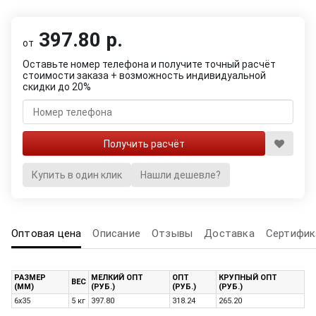
397.80 р.
от
Оставьте номер телефона и получите точный расчёт
стоимости заказа + возможность индивидуальной
скидки до 20%
Купить в один клик
Нашли дешевле?
Оптовая цена
Описание
Отзывы
Доставка
Сертифик
РАЗМЕР
МЕЛКИЙ ОПТ
ОПТ
КРУПНЫЙ ОПТ
ВЕС
(ММ)
(РУБ.)
(РУБ.)
(РУБ.)
6х35
5 кг
397.80
318.24
265.20