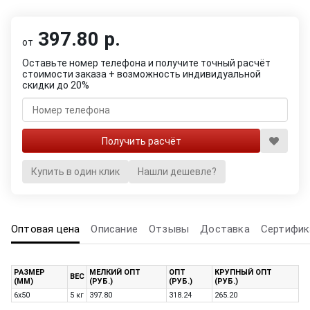
397.80 р.
от
Оставьте номер телефона и получите точный расчёт
стоимости заказа + возможность индивидуальной
скидки до 20%
Купить в один клик
Нашли дешевле?
Оптовая цена
Описание
Отзывы
Доставка
Сертифик
РАЗМЕР
МЕЛКИЙ ОПТ
ОПТ
КРУПНЫЙ ОПТ
ВЕС
(ММ)
(РУБ.)
(РУБ.)
(РУБ.)
6х50
5 кг
397.80
318.24
265.20