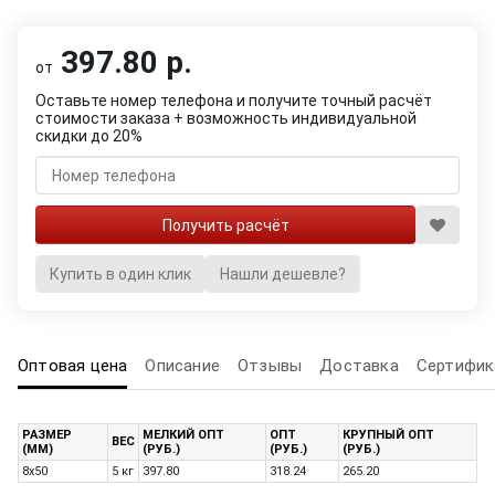
397.80 р.
от
Оставьте номер телефона и получите точный расчёт
стоимости заказа + возможность индивидуальной
скидки до 20%
Купить в один клик
Нашли дешевле?
Оптовая цена
Описание
Отзывы
Доставка
Сертифик
РАЗМЕР
МЕЛКИЙ ОПТ
ОПТ
КРУПНЫЙ ОПТ
ВЕС
(ММ)
(РУБ.)
(РУБ.)
(РУБ.)
8х50
5 кг
397.80
318.24
265.20