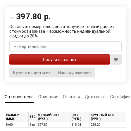
397.80 р.
от
Оставьте номер телефона и получите точный расчёт
стоимости заказа + возможность индивидуальной
скидки до 20%
Купить в один клик
Нашли дешевле?
Оптовая цена
Описание
Отзывы
Доставка
Сертифик
РАЗМЕР
МЕЛКИЙ ОПТ
ОПТ
КРУПНЫЙ ОПТ
ВЕС
(ММ)
(РУБ.)
(РУБ.)
(РУБ.)
8х60
5 кг
397.80
318.24
265.20