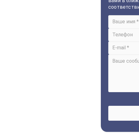
вами в ближ
соответств