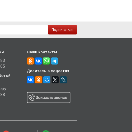
Подписаться
ми
Наши контакты
-83
-05
Делитесь в соцсетях
ботой
еру:
-88