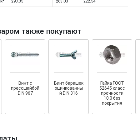
 кг
293.35
263.00
222.54
варом также покупают
тков!
Cкрытый крепеж
ные HKR-R
Крепление террас и фасадов
У нас появился
скрытый
крепеж для деревянных террас
ских
и фасадов
.
2020 года!
Винт с
Винт барашек
Гайка ГОСТ
прессшайбой
оцинкованны
52645 класс
DIN 967
й DIN 316
прочности
10.0 без
покрытия
латы