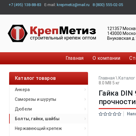
+7 (495) 138-88-83
E-mail:
krepmetiz@mail.ru
8 (800) 555-02-05
121357
Москв
143000
Моско
Внуковская д.
Главная
О компании
Ст
Каталог товаров
Главная
\
Каталог
8.0 М8 5 кг
Анкера
Гайка DIN
Саморезы и шурупы
прочности 
Дюбели
Нап
Болты, гайки, шайбы
Нержавеющий крепеж