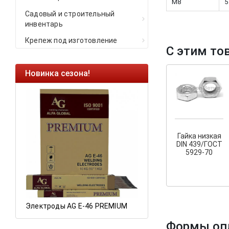
М8
5
Садовый и строительный
инвентарь
Крепеж под изготовление
С этим то
Новинка сезона!
Ликвидация оста
Саморезы кровель
HARPOON EURO
Ликвидация склад
остатков по ценам 
Гайка низкая
DIN 439/ГОСТ
5929-70
а
Электроды AG E-46 PREMIUM
Формы оп