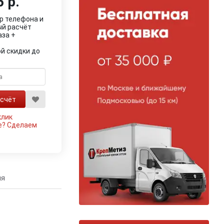
 р.
р телефона и
ый расчёт
аза +
й скидки до
клик
е?
Сделаем
ия