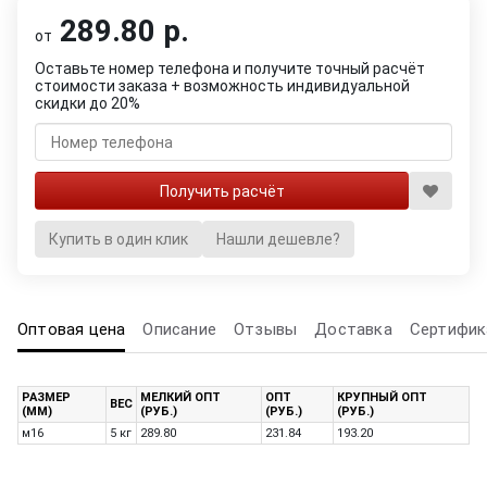
289.80 р.
от
Оставьте номер телефона и получите точный расчёт
стоимости заказа + возможность индивидуальной
скидки до 20%
Купить в один клик
Нашли дешевле?
Оптовая цена
Описание
Отзывы
Доставка
Сертифик
РАЗМЕР
МЕЛКИЙ ОПТ
ОПТ
КРУПНЫЙ ОПТ
ВЕС
(ММ)
(РУБ.)
(РУБ.)
(РУБ.)
м16
5 кг
289.80
231.84
193.20