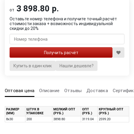
3 898.80 р.
от
Оставьте номер телефона и получите точный расчёт
стоимости заказа + возможность индивидуальной
скидки до 20%
Купить в один клик
Нашли дешевле?
Оптовая цена
Описание
Отзывы
Доставка
Сертифик
РАЗМЕР
ШТУК В
МЕЛКИЙ ОПТ
ОПТ
КРУПНЫЙ ОПТ
(ММ)
УПАКОВКЕ
(РУБ.)
(РУБ.)
(РУБ.)
8х30
200
3898.80
3119.04
2599.20