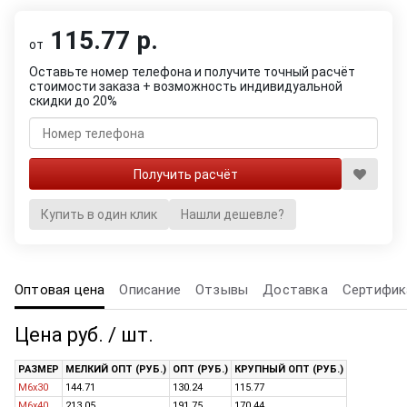
115.77 р.
от
Оставьте номер телефона и получите точный расчёт
стоимости заказа + возможность индивидуальной
скидки до 20%
Купить в один клик
Нашли дешевле?
Оптовая цена
Описание
Отзывы
Доставка
Сертифик
Цена руб. / шт.
РАЗМЕР
МЕЛКИЙ ОПТ (РУБ.)
ОПТ (РУБ.)
КРУПНЫЙ ОПТ (РУБ.)
M6x30
144.71
130.24
115.77
M6x40
213.05
191.75
170.44