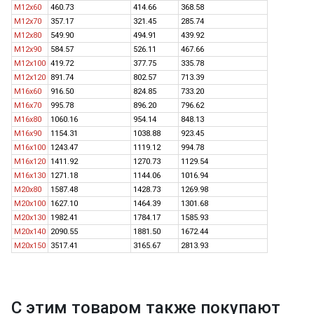
M12x60
460.73
414.66
368.58
M12x70
357.17
321.45
285.74
M12x80
549.90
494.91
439.92
M12x90
584.57
526.11
467.66
M12x100
419.72
377.75
335.78
M12x120
891.74
802.57
713.39
M16x60
916.50
824.85
733.20
M16x70
995.78
896.20
796.62
M16x80
1060.16
954.14
848.13
M16x90
1154.31
1038.88
923.45
M16x100
1243.47
1119.12
994.78
M16x120
1411.92
1270.73
1129.54
M16x130
1271.18
1144.06
1016.94
M20x80
1587.48
1428.73
1269.98
M20x100
1627.10
1464.39
1301.68
M20x130
1982.41
1784.17
1585.93
M20x140
2090.55
1881.50
1672.44
M20x150
3517.41
3165.67
2813.93
С этим товаром также покупают