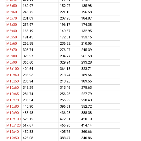
M6x50
169.97
152.97
135.98
M6x60
245.72
221.15
196.58
M6x70
231.09
207.98
184.87
M8x30
217.97
196.17
174.38
M8x40
166.19
149.57
132.95
M8x50
191.45
172.31
153.16
M8x60
262.58
236.32
210.06
M8x70
306.74
276.07
245.39
M8x80
326.97
294.27
261.58
M8x90
366.60
329.94
293.28
M8x100
404.64
364.18
323.71
M10x40
236.93
213.24
189.54
M10x50
236.94
213.25
189.55
M10x60
348.29
313.46
278.63
M10x65
284.74
256.26
227.79
M10x70
285.54
256.99
228.43
M10x80
440.90
396.81
352.72
M10x90
485.48
436.93
388.38
M10x100
525.12
472.61
420.10
M10x120
517.67
465.90
414.14
M12x40
450.83
405.75
360.66
M12x50
426.08
383.47
340.86