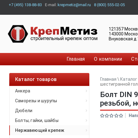
+7 (495) 138-88-83
E-mail:
krepmetiz@mail.ru
8 (800) 555-02-05
121357
Москв
143000
Моско
Внуковская д.
Главная
О компании
Ст
Каталог товаров
Главная
\
Каталог
шестигранной гол
Анкера
Болт DIN 
Саморезы и шурупы
резьбой,
Дюбели
Нап
Болты, гайки, шайбы
Нержавеющий крепеж