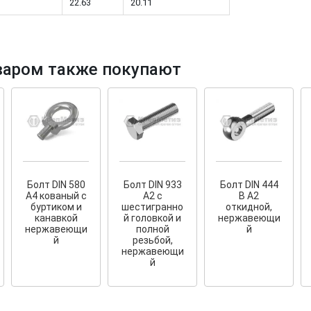
22.63
20.11
варом также покупают
тков!
Cкрытый крепеж
ные HKR-R
Крепление террас и фасадов
У нас появился
скрытый
крепеж для деревянных террас
ских
и фасадов
.
2020 года!
Болт DIN 580
Болт DIN 933
Болт DIN 444
А4 кованый с
А2 с
B А2
буртиком и
шестигранно
откидной,
канавкой
й головкой и
нержавеющи
нержавеющи
полной
й
й
резьбой,
нержавеющи
й