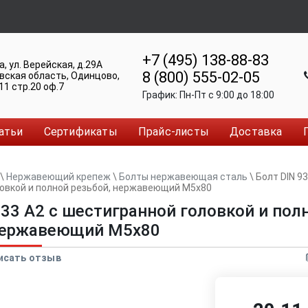
+7 (495) 138-88-83
а
,
ул. Верейская, д.29А
8 (800) 555-02-05
вская область, Одинцово
,
11 стр.20 оф.7
График:
Пн-Пт c 9:00 до 18:00
атьи
Сертификаты
Прайс-листы
Доставка
\
Нержавеющий крепеж
\
Болты нержавеющая сталь
\
Болт DIN 93
овкой и полной резьбой, нержавеющий M5x80
933 А2 с шестигранной головкой и пол
 нержавеющий M5x80
исать отзыв