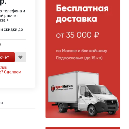
р.
р телефона и
ый расчёт
аза +
й скидки до
клик
е?
Сделаем
ия