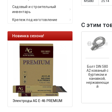
M5x80
25.14
Садовый и строительный
инвентарь
Крепеж под изготовление
С этим то
Новинка сезона!
Ликвидация оста
Саморезы кровель
HARPOON EURO
Ликвидация склад
остатков по ценам 
Болт DIN 580
А2 кованый с
буртиком и
канавкой,
нержавеющи
а
й
Электроды AG E-46 PREMIUM