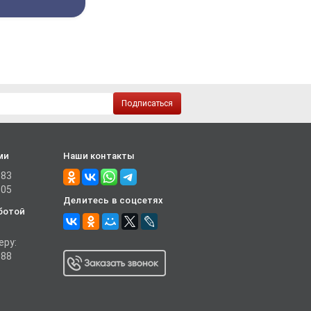
Подписаться
ми
Наши контакты
-83
-05
Делитесь в соцсетях
ботой
еру:
-88