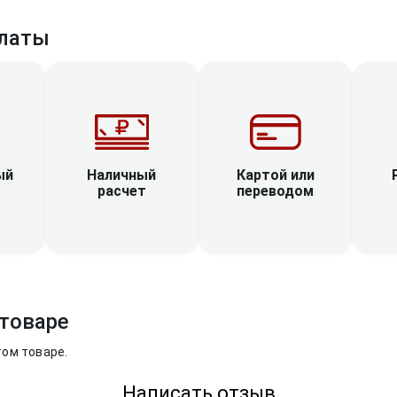
латы
Наличный
ый
Картой или
расчет
переводом
товаре
том товаре.
Написать отзыв