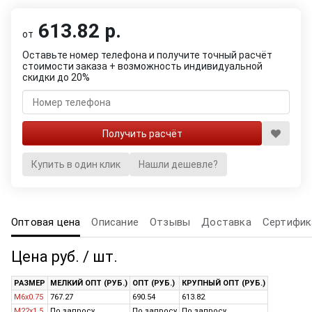
613.82 р.
от
Оставьте номер телефона и получите точный расчёт
стоимости заказа + возможность индивидуальной
скидки до 20%
Купить в один клик
Нашли дешевле?
Оптовая цена
Описание
Отзывы
Доставка
Сертифик
Цена руб. / шт.
РАЗМЕР
МЕЛКИЙ ОПТ (РУБ.)
ОПТ (РУБ.)
КРУПНЫЙ ОПТ (РУБ.)
M6x0.75
767.27
690.54
613.82
M22x1.5
По запросу
По запросу
По запросу