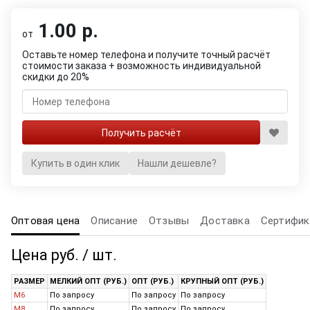
1.00 р.
от
Оставьте номер телефона и получите точный расчёт
стоимости заказа + возможность индивидуальной
скидки до 20%
Купить в один клик
Нашли дешевле?
Оптовая цена
Описание
Отзывы
Доставка
Сертифик
Цена руб. / шт.
РАЗМЕР
МЕЛКИЙ ОПТ (РУБ.)
ОПТ (РУБ.)
КРУПНЫЙ ОПТ (РУБ.)
M6
По запросу
По запросу
По запросу
M8
По запросу
По запросу
По запросу