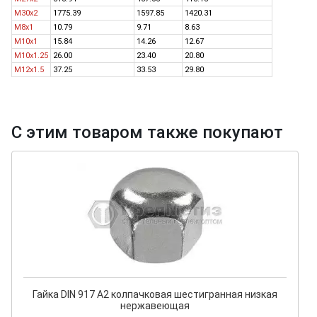
M30x2
1775.39
1597.85
1420.31
M8x1
10.79
9.71
8.63
M10x1
15.84
14.26
12.67
M10x1.25
26.00
23.40
20.80
M12x1.5
37.25
33.53
29.80
С этим товаром также покупают
Гайка DIN 917 А2 колпачковая шестигранная низкая
нержавеющая