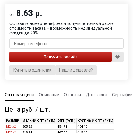
8.63 р.
от
Оставьте номер телефона и получите точный расчёт
стоимости заказа + возможность индивидуальной
скидки до 20%
Купить в один клик
Нашли дешевле?
Оптовая цена
Описание
Отзывы
Доставка
Сертифик
Цена руб. / шт.
РАЗМЕР
МЕЛКИЙ ОПТ (РУБ.)
ОПТ (РУБ.)
КРУПНЫЙ ОПТ (РУБ.)
M24x2
505.23
454.71
404.18
M27x2
518.94
467.05
415.15